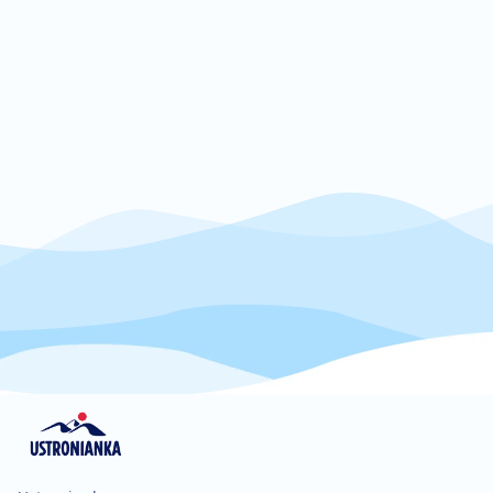
internetowej.
Marketing
Udostępniając
swoje
zainteresowania i
zachowania
podczas
odwiedzania naszej
strony, zwiększasz
szansę na
zobaczenie
spersonalizowanych
treści i ofert.