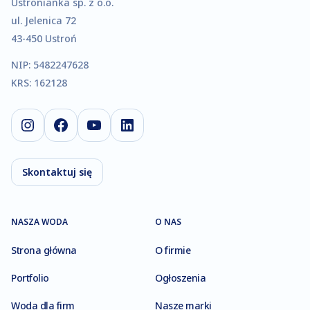
Ustronianka sp. z o.o.
ul. Jelenica 72
43-450 Ustroń
NIP: 5482247628
KRS: 162128
Instagram
Facebook
YouTube
LinkedIn
Skontaktuj się
NASZA WODA
O NAS
Strona główna
O firmie
Portfolio
Ogłoszenia
Woda dla firm
Nasze marki