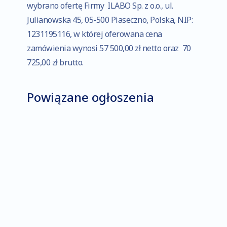
i strukturę
wybrano ofertę Firmy ILABO Sp. z o.o., ul.
strony
Julianowska 45, 05-500 Piaseczno, Polska, NIP:
internetowej,
1231195116, w której oferowana cena
na podstawie
zamówienia wynosi 57 500,00 zł netto oraz 70
tego, jak
strona jest
725,00 zł brutto.
używana.
Powiązane ogłoszenia
Doświadczenie
Aby nasza strona
internetowa
działała jak
najlepiej podczas
twojego
przejścia na nią.
Jeśli odrzucisz te
pliki cookie,
niektóre funkcje
znikną ze strony