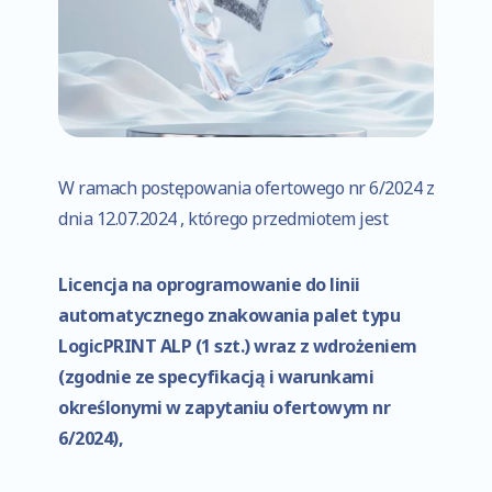
Konieczne
Te pliki cookie
nie są
W ramach postępowania ofertowego nr 6/2024 z
opcjonalne. Są
dnia 12.07.2024 , którego przedmiotem jest
one potrzebne
do
funkcjonowania
Licencja na oprogramowanie do linii
strony
automatycznego znakowania palet typu
internetowej.
LogicPRINT ALP (1 szt.) wraz z wdrożeniem
(zgodnie ze specyfikacją i warunkami
Statystyka
określonymi w zapytaniu ofertowym nr
Abyśmy mogli
6/2024),
poprawić
funkcjonalność